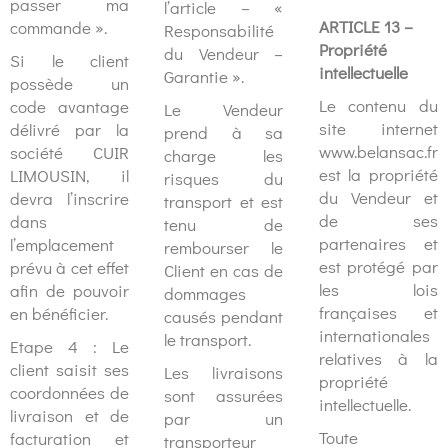
passer ma
l’article – «
ARTICLE 13 –
commande ».
Responsabilité
Propriété
du Vendeur –
Si le client
intellectuelle
Garantie ».
possède un
Le contenu du
code avantage
Le Vendeur
site internet
délivré par la
prend à sa
www.belansac.fr
société CUIR
charge les
est la propriété
LIMOUSIN, il
risques du
du Vendeur et
devra l’inscrire
transport et est
de ses
dans
tenu de
partenaires et
l’emplacement
rembourser le
est protégé par
prévu à cet effet
Client en cas de
les lois
afin de pouvoir
dommages
françaises et
en bénéficier.
causés pendant
internationales
le transport.
Etape 4 : Le
relatives à la
client saisit ses
Les livraisons
propriété
coordonnées de
sont assurées
intellectuelle.
livraison et de
par un
Toute
facturation et
transporteur