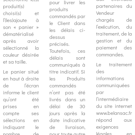
pour livrer les
partenaires du
produit(s)
produits
Vendeur
choisi(s) et
commandés par
chargés de
l’(les)ajoute à
le Client dans
l’exécution, du
son « panier »
les délais ci-
traitement, de la
dématérialisé
dessus
gestion et du
après avoir
précisés.
paiement des
sélectionné la
Toutefois, ces
commandes.
couleur désirée
délais sont
et sa taille.
Le traitement
communiqués à
des
Le panier situé
titre indicatif. Si
informations
en haut à droite
les Produits
communiquées
de l’écran
commandés
par
informe le client
n’ont pas été
l’intermédiaire
qu’ont été
livrés dans un
du site internet
prises en
délai de 30
www.belansac.fr
compte ses
jours après la
répond aux
sélections en
date indicative
exigences
indiquant le
de livraison,
légales en
nombre de
pour toute autre