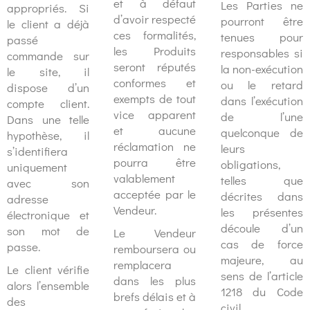
et à défaut
Les Parties ne
appropriés. Si
d’avoir respecté
pourront être
le client a déjà
ces formalités,
tenues pour
passé
les Produits
responsables si
commande sur
seront réputés
la non-exécution
le site, il
conformes et
ou le retard
dispose d’un
exempts de tout
dans l’exécution
compte client.
vice apparent
de l’une
Dans une telle
et aucune
quelconque de
hypothèse, il
réclamation ne
leurs
s’identifiera
pourra être
obligations,
uniquement
valablement
telles que
avec son
acceptée par le
décrites dans
adresse
Vendeur.
les présentes
électronique et
découle d’un
son mot de
Le Vendeur
cas de force
passe.
remboursera ou
majeure, au
remplacera
Le client vérifie
sens de l’article
dans les plus
alors l’ensemble
1218 du Code
brefs délais et à
des
civil.