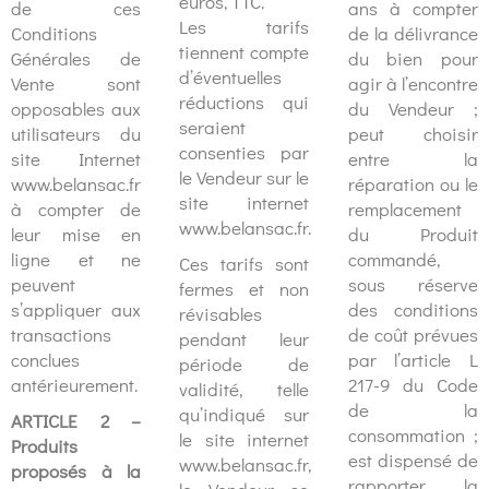
euros, TTC.
de ces
ans à compter
Les tarifs
Conditions
de la délivrance
tiennent compte
Générales de
du bien pour
d’éventuelles
Vente sont
agir à l’encontre
réductions qui
opposables aux
du Vendeur ;
seraient
utilisateurs du
peut choisir
consenties par
site Internet
entre la
le Vendeur sur le
www.belansac.fr
réparation ou le
site internet
à compter de
remplacement
www.belansac.fr.
leur mise en
du Produit
ligne et ne
commandé,
Ces tarifs sont
peuvent
sous réserve
fermes et non
s’appliquer aux
des conditions
révisables
transactions
de coût prévues
pendant leur
conclues
par l’article L
période de
antérieurement.
217-9 du Code
validité, telle
de la
qu’indiqué sur
ARTICLE 2 –
consommation ;
le site internet
Produits
est dispensé de
www.belansac.fr,
proposés à la
rapporter la