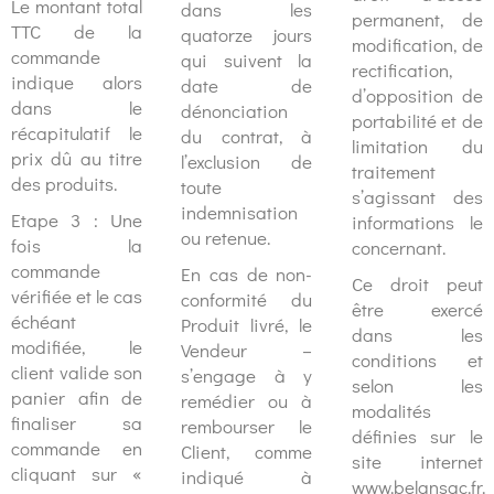
Le montant total
dans les
permanent, de
TTC de la
quatorze jours
modification, de
commande
qui suivent la
rectification,
indique alors
date de
d’opposition de
dans le
dénonciation
portabilité et de
récapitulatif le
du contrat, à
limitation du
prix dû au titre
l’exclusion de
traitement
des produits.
toute
s’agissant des
indemnisation
Etape 3 : Une
informations le
ou retenue.
fois la
concernant.
commande
En cas de non-
Ce droit peut
vérifiée et le cas
conformité du
être exercé
échéant
Produit livré, le
dans les
modifiée, le
Vendeur –
conditions et
client valide son
s’engage à y
selon les
panier afin de
remédier ou à
modalités
finaliser sa
rembourser le
définies sur le
commande en
Client, comme
site internet
cliquant sur «
indiqué à
www.belansac.fr.