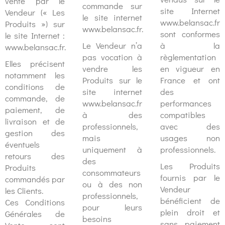
vente par le
commande sur
site Internet
Vendeur (« Les
le site internet
www.belansac.fr
Produits ») sur
www.belansac.fr.
sont conformes
le site Internet :
Le Vendeur n’a
à la
www.belansac.fr.
pas vocation à
règlementation
Elles précisent
vendre les
en vigueur en
notamment les
Produits sur le
France et ont
conditions de
site internet
des
commande, de
www.belansac.fr
performances
paiement, de
à des
compatibles
livraison et de
professionnels,
avec des
gestion des
mais
usages non
éventuels
uniquement à
professionnels.
retours des
des
Les Produits
Produits
consommateurs
fournis par le
commandés par
ou à des non
Vendeur
les Clients.
professionnels,
bénéficient de
Ces Conditions
pour leurs
plein droit et
Générales de
besoins
sans paiement