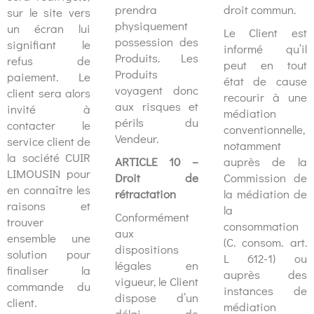
prendra
droit commun.
sur le site vers
physiquement
un écran lui
Le Client est
possession des
signifiant le
informé qu’il
Produits. Les
refus de
peut en tout
Produits
paiement. Le
état de cause
voyagent donc
client sera alors
recourir à une
aux risques et
invité à
médiation
périls du
contacter le
conventionnelle,
Vendeur.
service client de
notamment
la société CUIR
ARTICLE 10 –
auprès de la
LIMOUSIN pour
Droit de
Commission de
en connaître les
rétractation
la médiation de
raisons et
la
Conformément
trouver
consommation
aux
ensemble une
(C. consom. art.
dispositions
solution pour
L 612-1) ou
légales en
finaliser la
auprès des
vigueur, le Client
commande du
instances de
dispose d’un
client.
médiation
délai de