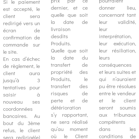
prix par ce
pourraient
Si le paiement
dernier, et ce
donner lieu,
est accepté, le
quelle que soit
concernant tant
client sera
la date de
leur validité,
redirigé vers un
livraison
leur
écran de
desdits
interprétation,
confirmation de
Produits.
leur exécution,
commande sur
Quelle que soit
leur résiliation,
le site.
la date du
leurs
En cas d’échec
transfert de
conséquences
de règlement, le
propriété des
et leurs suites et
client aura
Produits, le
qui n’auraient
jusqu’à 3
transfert des
pu être résolues
tentatives pour
risques de
entre le vendeur
saisir à
perte et de
et le client
nouveau ses
détérioration
seront soumis
coordonnées
s’y rapportant,
aux tribunaux
bancaires. Au
ne sera réalisé
compétents
bout du 3ème
qu’au moment
dans les
refus, le client
où le Client
conditions de
sera redirigé(e)