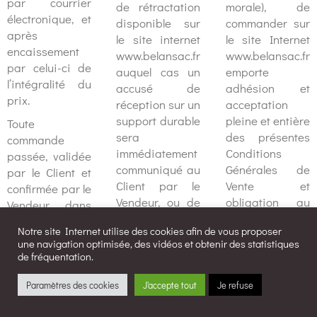
par courrier
de rétractation
morale), de
électronique, et
disponible sur
commander sur
après
le site internet
le site Internet
encaissement
www.belansac.fr
www.belansac.fr
par celui-ci de
auquel cas un
emporte
l’intégralité du
accusé de
adhésion et
prix.
réception sur un
acceptation
support durable
pleine et entière
Toute
sera
des présentes
commande
immédiatement
Conditions
passée, validée
communiqué au
Générales de
par le Client et
Client par le
Vente et
confirmée par le
Vendeur, ou de
obligation au
Vendeur, dans
toute autre
paiement des
les conditions et
Notre site Internet utilise des cookies afin de vous proposer
déclaration,
Produits
selon les
une navigation optimisée, des vidéos et obtenir des statistiques
dénuée
commandés, ce
modalités ci-
de fréquentation.
d’ambiguïté,
qui est
dessus décrites,
exprimant la
expressément
sur le site
Paramètres des cookies
J'accepte tout
Je refuse
volonté de se
reconnu par le
Internet
rétracter.
Client, qui