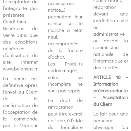
sous-traitant,
l’acceptation de
accessoires,
réparation
l’intégralité des
notice…)
devant une
présentes
permettant leur
juridiction civile
Conditions
remise sur le
ou
Générales de
marché à l’état
administrative
Vente ainsi que
neuf,
ou devant la
des conditions
accompagnés
commission
générales
de la facture
nationale de
d’utilisation du
d’achat.
l’informatique et
site internet
Les Produits
des libertés.
www.belansac.fr.
endommagés,
salis ou
ARTICLE 18 –
La vente est
incomplets ne
Information
définitive après
sont pas repris.
précontractuelle
l’envoi au Client
– Acceptation
de la
Le droit de
du Client
confirmation de
rétractation
l’acceptation de
peut être exercé
Le fait pour une
la commande
en ligne, à l’aide
personne
par le Vendeur
du formulaire
physique (ou