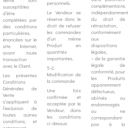
Vente sont
personnels.
complémentaire,
susceptibles
Le Vendeur se
indépendammen
d’être
réserve donc le
du droit de
complétées par
droit de refuser
rétractation,
des conditions
les commandes
conformément
particulières,
d’un même
aux
énoncées sur le
Produit en
dispositions
site Internet,
quantités
légales,
avant toute
importantes.
– de la garantie
transaction
légale de
avec le Client.
5-2.
conformité, pour
Modification de
Les présentes
les Produits
la commande
Conditions
apparemment
Générales de
Une fois
défectueux,
Vente
confirmée et
abîmés ou
s’appliquent à
acceptée par le
endommagés
l’exclusion de
Vendeur, dans
ou ne
toutes autres
les conditions
correspondant
conditions, et
ci-dessus
pas à la
notamment