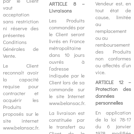
par le Client
Vendeur est, en
ARTICLE 8 –
vaut
tout état de
Livraisons
acceptation
cause, limitée
Les Produits
sans restriction
au
commandés par
ni réserve des
remplacement
le Client seront
présentes
ou au
livrés en France
Conditions
remboursement
métropolitaine
Générales de
des Produits
dans 10 jours
Vente.
non conformes
ouvrés à
ou affectés d’un
Le Client
l’adresse
vice.
reconnaît avoir
indiquée par le
la capacité
ARTICLE 12 –
Client lors de sa
requise pour
Protection des
commande sur
contracter et
données
le site Internet
acquérir les
personnelles
www.belansac.fr.
Produits
En application
La livraison est
proposés sur le
de la loi 78-17
constituée par
site internet
du 6 janvier
le transfert au
www.belansac.fr.
1978 modifiée
Client de la