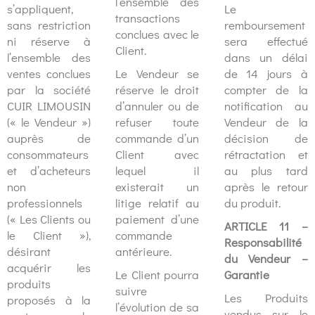
l’ensemble des
s’appliquent,
Le
transactions
sans restriction
remboursement
conclues avec le
ni réserve à
sera effectué
Client.
l’ensemble des
dans un délai
ventes conclues
Le Vendeur se
de 14 jours à
par la société
réserve le droit
compter de la
CUIR LIMOUSIN
d’annuler ou de
notification au
(« le Vendeur »)
refuser toute
Vendeur de la
auprès de
commande d’un
décision de
consommateurs
Client avec
rétractation et
et d’acheteurs
lequel il
au plus tard
non
existerait un
après le retour
professionnels
litige relatif au
du produit.
(« Les Clients ou
paiement d’une
ARTICLE 11 –
le Client »),
commande
Responsabilité
désirant
antérieure.
du Vendeur –
acquérir les
Le Client pourra
Garantie
produits
suivre
Les Produits
proposés à la
l’évolution de sa
vendus sur le