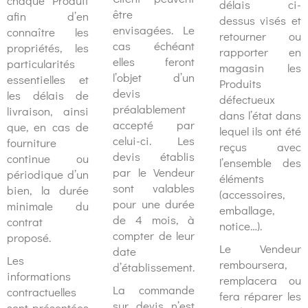
chaque Produit
délais ci-
être
afin d’en
dessus visés et
envisagées. Le
connaître les
retourner ou
cas échéant
propriétés, les
rapporter en
elles feront
particularités
magasin les
l’objet d’un
essentielles et
Produits
devis
les délais de
défectueux
préalablement
livraison, ainsi
dans l’état dans
accepté par
que, en cas de
lequel ils ont été
celui-ci. Les
fourniture
reçus avec
devis établis
continue ou
l’ensemble des
par le Vendeur
périodique d’un
éléments
sont valables
bien, la durée
(accessoires,
pour une durée
minimale du
emballage,
de 4 mois, à
contrat
notice…).
compter de leur
proposé.
Le Vendeur
date
Les
remboursera,
d’établissement.
informations
remplacera ou
La commande
contractuelles
fera réparer les
sur devis n’est
sont présentées