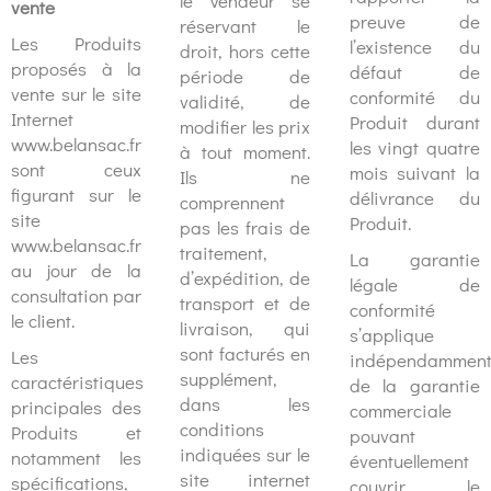
le Vendeur se
vente
preuve de
réservant le
Les Produits
l’existence du
droit, hors cette
proposés à la
défaut de
période de
vente sur le site
conformité du
validité, de
Internet
Produit durant
modifier les prix
www.belansac.fr
les vingt quatre
à tout moment.
sont ceux
mois suivant la
Ils ne
figurant sur le
délivrance du
comprennent
site
Produit.
pas les frais de
www.belansac.fr
traitement,
La garantie
au jour de la
d’expédition, de
légale de
consultation par
transport et de
conformité
le client.
livraison, qui
s’applique
sont facturés en
Les
indépendammen
supplément,
caractéristiques
de la garantie
dans les
principales des
commerciale
conditions
Produits et
pouvant
indiquées sur le
notamment les
éventuellement
site internet
spécifications,
couvrir le