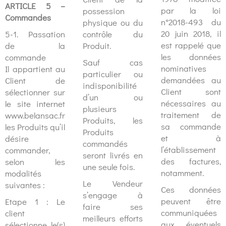
ARTICLE 5 –
par la loi
possession
Commandes
n°2018-493 du
physique ou du
20 juin 2018, il
5-1. Passation
contrôle du
est rappelé que
de la
Produit.
les données
commande
Sauf cas
nominatives
Il appartient au
particulier ou
demandées au
Client de
indisponibilité
Client sont
sélectionner sur
d’un ou
nécessaires au
le site internet
plusieurs
traitement de
www.belansac.fr
Produits, les
sa commande
les Produits qu’il
Produits
et à
désire
commandés
l’établissement
commander,
seront livrés en
des factures,
selon les
une seule fois.
notamment.
modalités
Le Vendeur
suivantes :
Ces données
s’engage à
peuvent être
Etape 1 : Le
faire ses
communiquées
client
meilleurs efforts
aux éventuels
sélectionne le(s)