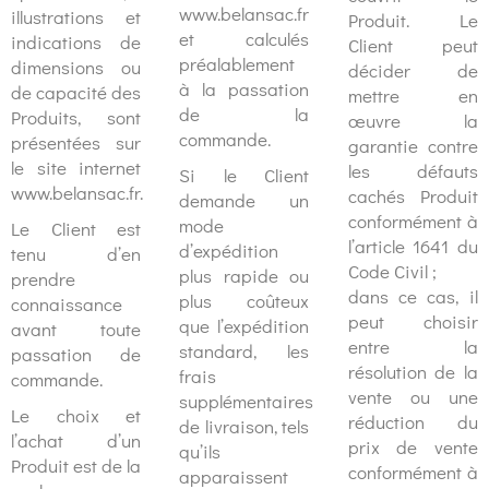
www.belansac.fr
illustrations et
Produit. Le
et calculés
indications de
Client peut
préalablement
dimensions ou
décider de
à la passation
de capacité des
mettre en
de la
Produits, sont
œuvre la
commande.
présentées sur
garantie contre
le site internet
les défauts
Si le Client
www.belansac.fr.
cachés Produit
demande un
conformément à
mode
Le Client est
l’article 1641 du
d’expédition
tenu d’en
Code Civil ;
plus rapide ou
prendre
dans ce cas, il
plus coûteux
connaissance
peut choisir
que l’expédition
avant toute
entre la
standard, les
passation de
résolution de la
frais
commande.
vente ou une
supplémentaires
Le choix et
réduction du
de livraison, tels
l’achat d’un
prix de vente
qu’ils
Produit est de la
conformément à
apparaissent