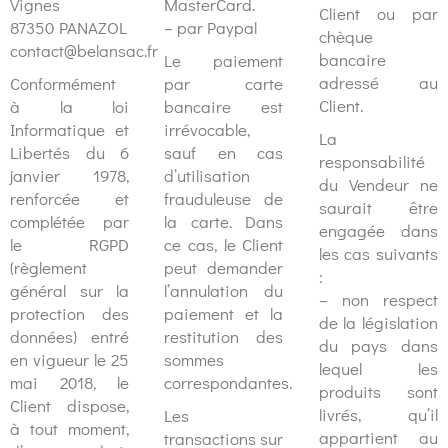
Vignes
MasterCard.
Client ou par
87350 PANAZOL
– par Paypal
chèque
contact@belansac.fr
bancaire
Le paiement
adressé au
Conformément
par carte
Client.
à la loi
bancaire est
Informatique et
irrévocable,
La
Libertés du 6
sauf en cas
responsabilité
janvier 1978,
d’utilisation
du Vendeur ne
renforcée et
frauduleuse de
saurait être
complétée par
la carte. Dans
engagée dans
le RGPD
ce cas, le Client
les cas suivants
(règlement
peut demander
:
général sur la
l’annulation du
– non respect
protection des
paiement et la
de la législation
données) entré
restitution des
du pays dans
en vigueur le 25
sommes
lequel les
mai 2018, le
correspondantes.
produits sont
Client dispose,
livrés, qu’il
Les
à tout moment,
appartient au
transactions sur