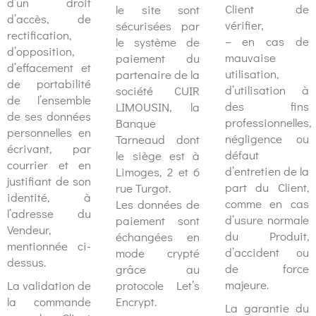
d’un droit
Client de
le site sont
d’accès, de
vérifier,
sécurisées par
rectification,
– en cas de
le système de
d’opposition,
mauvaise
paiement du
d’effacement et
utilisation,
partenaire de la
de portabilité
d’utilisation à
société CUIR
de l’ensemble
des fins
LIMOUSIN, la
de ses données
professionnelles,
Banque
personnelles en
négligence ou
Tarneaud dont
écrivant, par
défaut
le siège est à
courrier et en
d’entretien de la
Limoges, 2 et 6
justifiant de son
part du Client,
rue Turgot.
identité, à
comme en cas
Les données de
l’adresse du
d’usure normale
paiement sont
Vendeur,
du Produit,
échangées en
mentionnée ci-
d’accident ou
mode crypté
dessus.
de force
grâce au
majeure.
La validation de
protocole Let’s
la commande
Encrypt.
La garantie du