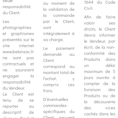
seule
1644 du Code
au moment de
responsabilité
Civil.
la validation de
du Client.
la commande
Afin de faire
Les
par le Client,
valoir ses
photographies
sont
droits, le Client
et graphismes
intégralement à
devra informer
présentés sur le
sa charge.
le Vendeur, par
site internet
écrit, de la non-
Le paiement
www.belansac.fr
conformité des
demandé au
ne sont pas
Produits dans
Client
contractuels et
un délai
correspond au
ne sauraient
maximum de 5
montant total de
engager la
jours ouvrés à
l’achat, y
responsabilité
compter de la
compris ces
du Vendeur.
livraison des
frais.
Le Client est
Produits ou de
D’éventuelles
tenu de se
la découverte
commandes
reporter au
des vices
spécifiques du
descriptif de
cachés dans les
Client peuvent