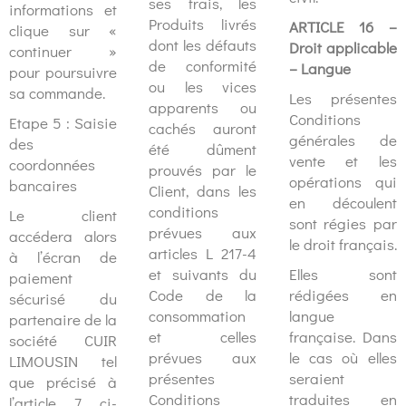
ses frais, les
informations et
Produits livrés
ARTICLE 16 –
clique sur «
dont les défauts
Droit applicable
continuer »
de conformité
– Langue
pour poursuivre
ou les vices
sa commande.
Les présentes
apparents ou
Conditions
Etape 5 : Saisie
cachés auront
générales de
des
été dûment
vente et les
coordonnées
prouvés par le
opérations qui
bancaires
Client, dans les
en découlent
conditions
Le client
sont régies par
prévues aux
accédera alors
le droit français.
articles L 217-4
à l’écran de
et suivants du
Elles sont
paiement
Code de la
rédigées en
sécurisé du
consommation
langue
partenaire de la
et celles
française. Dans
société CUIR
prévues aux
le cas où elles
LIMOUSIN tel
présentes
seraient
que précisé à
Conditions
traduites en
l’article 7 ci-