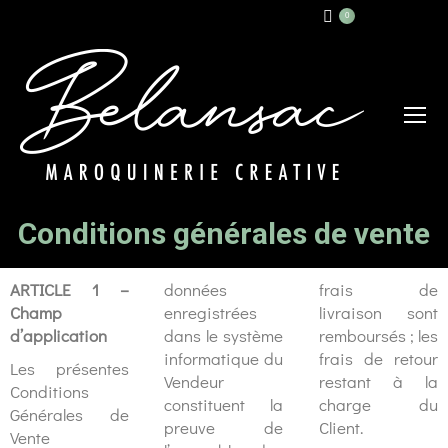
0
Conditions générales de vente
ARTICLE 1 –
données
frais de
Champ
enregistrées
livraison sont
d’application
dans le système
remboursés ; les
informatique du
frais de retour
Les présentes
Vendeur
restant à la
Conditions
constituent la
charge du
Générales de
preuve de
Client.
Vente