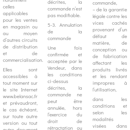
décrites, la
commande,
celles
commande n’est
– de la garantie
applicables
pas modifiable.
légale contre les
pour les ventes
vices cachés
5-3. Annulation
en magasin ou
provenant d’un
de la
au moyen
défaut de
commande
d’autres circuits
matière, de
de distribution
Une fois
conception ou
et de
confirmée et
de fabrication
commercialisation.
acceptée par le
affectant les
Vendeur, dans
Elles sont
produits livrés
les conditions
accessibles à
et les rendant
ci-dessus
tout moment sur
impropres à
décrites, la
le site Internet
l’utilisation,
commande ne
www.belansac.fr
dans les
peut être
et prévaudront,
conditions et
annulée, hors
le cas échéant,
selon les
l’exercice du
sur toute autre
modalités
droit de
version ou tout
visées dans
rétractation ou
autre document