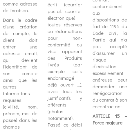
comme adresse
écrit (courrier
conformément
de livraison.
postal, courrier
aux
électronique)
dispositions de
Dans le cadre
toutes réserves
l’article 1195 du
d’une création
ou réclamations
Code civil, la
de compte, le
pour non-
Partie qui n’a
client doit
conformité ou
pas accepté
entrer une
vice apparent
d’assumer un
adresse email,
des Produits
risque
qui devient
livrés (par
d’exécution
l’identifiant de
exemple colis
excessivement
son compte
endommagé
onéreuse peut
ainsi que les
déjà ouvert …),
demander une
autres
avec tous les
renégociation
informations
justificatifs y
du contrat à son
requises
afférents
cocontractant.
(civilité, nom,
(photos
prénom, mot de
ARTICLE 15 –
notamment).
passe) dans les
Force majeure
Passé ce délai
champs