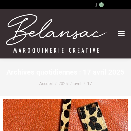
0
Archives quotidiennes :
17 avril 2025
Vous êtes ici :
Accueil
2025
avril
17