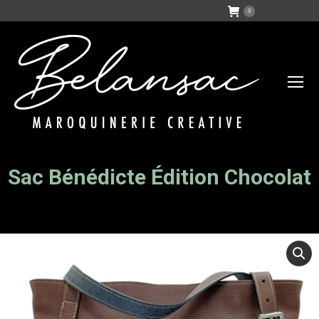
0
Sac Bénédicte Édition Chocolat
Vous êtes ici :