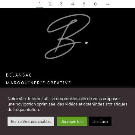
1
2
3
4
5
6
→
BELANSAC
MAROQUINERIE CRÉATIVE
11 RUE FERRERIE – 87000 LIMOGES – FRANCE
Notre site Internet utilise des cookies afin de vous proposer
une navigation optimisée, des vidéos et obtenir des statistiques
de fréquentation.
Paramètres des cookies
J'accepte tout
Je refuse