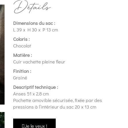
Détails
Dimensions du sac :
L 39 x H 30 x P 13 cm
Coloris :
Chocolat
Matière :
Cuir vachette pleine fleur
Finition :
Grainé
Descriptif technique :
Anses 51 x 2.8 cm
Pochette amovible sécurisée, fixée par des
pressions à l’intérieur du sac 20 x 13 cm
Je le veux !