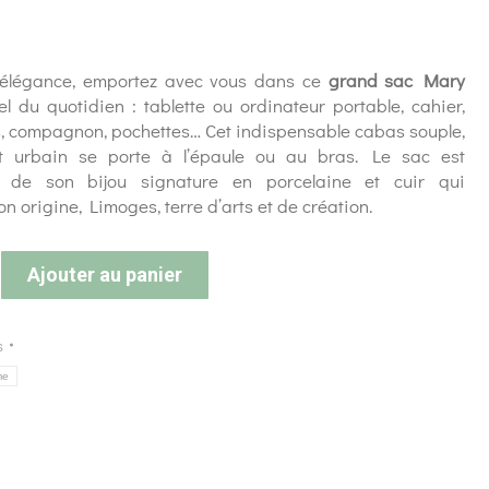
 élégance, emportez avec vous dans ce
grand sac Mary
el du quotidien : tablette ou ordinateur portable, cahier,
es, compagnon, pochettes… Cet indispensable cabas souple,
et urbain se porte à l’épaule ou au bras. Le sac est
de son bijou signature en porcelaine et cuir qui
n origine, Limoges, terre d’arts et de création.
Ajouter au panier
s
me