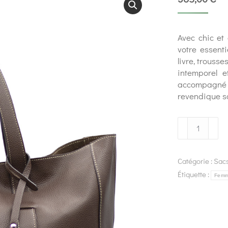
Avec chic et
votre essenti
livre, trouss
intemporel 
accompagné 
revendique so
Catégorie :
Sac
Étiquette :
Fem