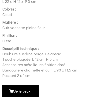
L 22 x H 12 x P 5 cm
Coloris :
Cloud
Matière :
Cuir vachette pleine fleur
Finition :
Lisse
Descriptif technique :
Doublure suédine beige Belansac
1 poche plaquée L 12 cm H 5 cm
Accessoires métalliques finition doré.
Bandoulière chainette et cuir L 90 x l 1,5 cm
Passant 2 x 1 cm
Je le veux !