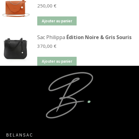
250,00
€
Ajouter au panier
Sac Philippa
Édition Noire & Gris Souris
370,00
€
Ajouter au panier
BELANSAC