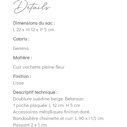
Détails
Dimensions du sac :
L 22 x H 12 x P 5 cm
Coloris :
Gemma
Matière :
Cuir vachette pleine fleur
Finition :
Lisse
Descriptif technique :
Doublure suédine beige Belansac
1 poche plaquée L 12 cm H 5 cm
Accessoires métalliques finition doré.
Bandoulière chainette et cuir L 90 x l 1,5 cm
Passant 2 x 1 cm