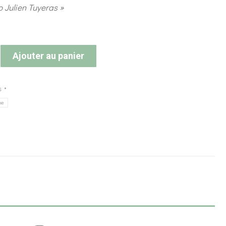
o Julien Tuyeras »
Ajouter au panier
s
me