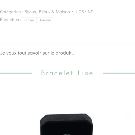
Catégories :
Bijoux
,
Bijoux & Maison
UGS :
ND
Étiquettes :
Femme
Homme
Je veux tout savoir sur le produit...
Bracelet Lise