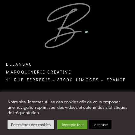
BELANSAC
MAROQUINERIE CRÉATIVE
11 RUE FERRERIE – 87000 LIMOGES – FRANCE
Notre site Internet utilise des cookies afin de vous proposer
une navigation optimisée, des vidéos et obtenir des statistiques
de fréquentation.
design by
Agence Design ILÔ Créatif
/ © Tous droits
Paramètres des cookies
J'accepte tout
Je refuse
réservés Belansac - Maroquinerie créative