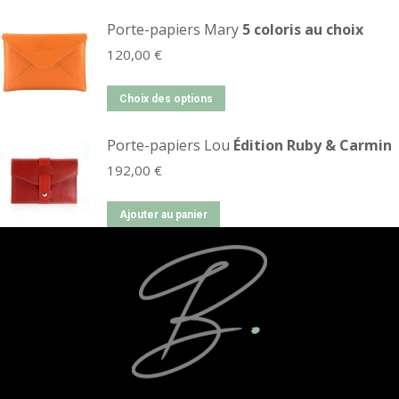
Porte-papiers Mary
5 coloris au choix
120,00
€
Choix des options
Porte-papiers Lou
Édition Ruby & Carmin
192,00
€
Ajouter au panier