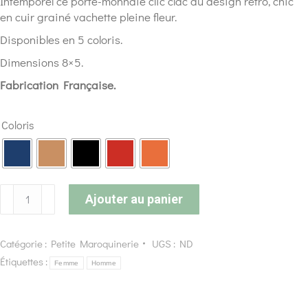
Intemporel ce porte-monnaie clic clac au design rétro, chic
en cuir grainé vachette pleine fleur.
Disponibles en 5 coloris.
Dimensions 8×5.
Fabrication Française.
Coloris
Ajouter au panier
Catégorie :
Petite Maroquinerie
UGS :
ND
Étiquettes :
Femme
Homme