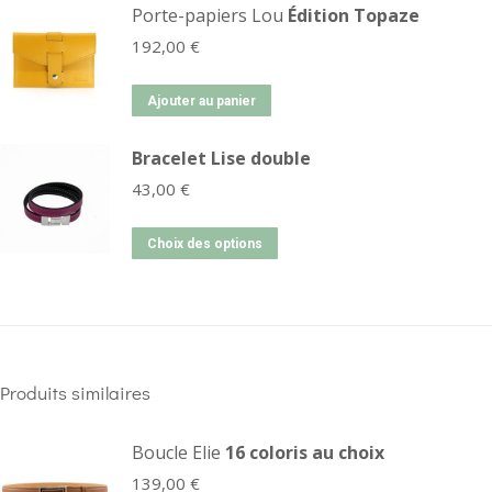
Porte-papiers Lou
Édition Topaze
192,00
€
Ajouter au panier
Bracelet Lise double
43,00
€
Choix des options
Produits similaires
Boucle Elie
16 coloris au choix
139,00
€