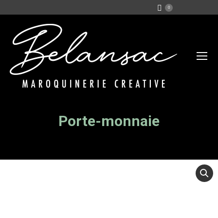
0
Porte-monnaie
Vous êtes ici :