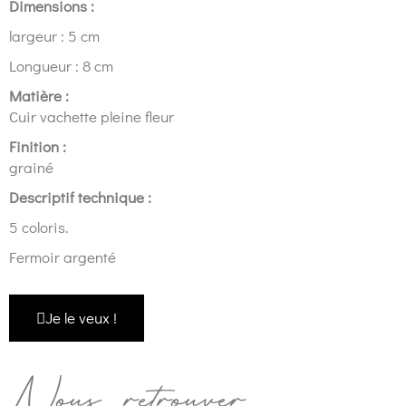
Dimensions :
largeur : 5 cm
Longueur : 8 cm
Matière :
Cuir vachette pleine fleur
Finition :
grainé
Descriptif technique :
5 coloris.
Fermoir argenté
Je le veux !
Nous retrouver