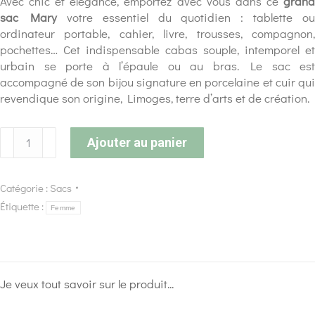
Avec chic et élégance, emportez avec vous dans ce
grand
sac Mary
votre essentiel du quotidien : tablette ou
ordinateur portable, cahier, livre, trousses, compagnon,
pochettes… Cet indispensable cabas souple, intemporel et
urbain se porte à l’épaule ou au bras. Le sac est
accompagné de son bijou signature en porcelaine et cuir qui
revendique son origine, Limoges, terre d’arts et de création.
Ajouter au panier
Catégorie :
Sacs
Étiquette :
Femme
Je veux tout savoir sur le produit...