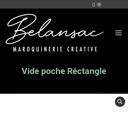
0
Vide poche Réctangle
Vous êtes ici :