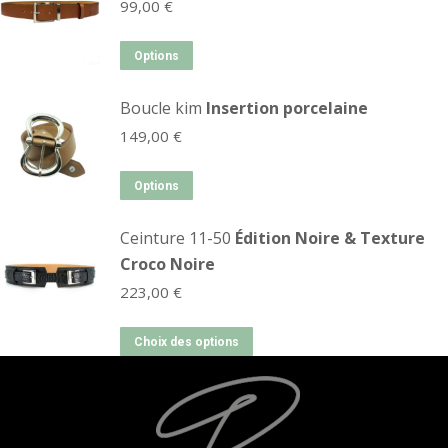
99,00
€
Options
Boucle kim
Insertion porcelaine
149,00
€
Options
Ceinture 11-50
Édition Noire & Texture
Croco Noire
223,00
€
Choix des options