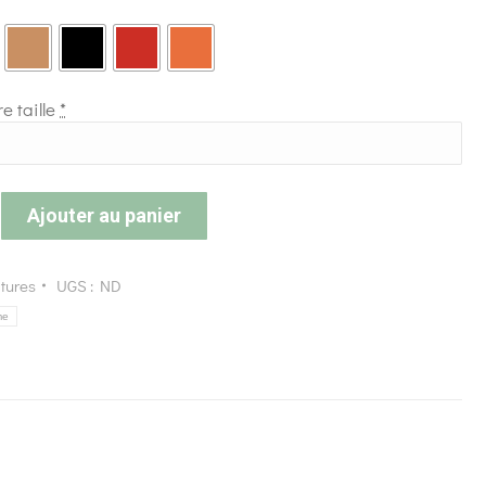
e taille
*
Ajouter au panier
tures
UGS :
ND
me