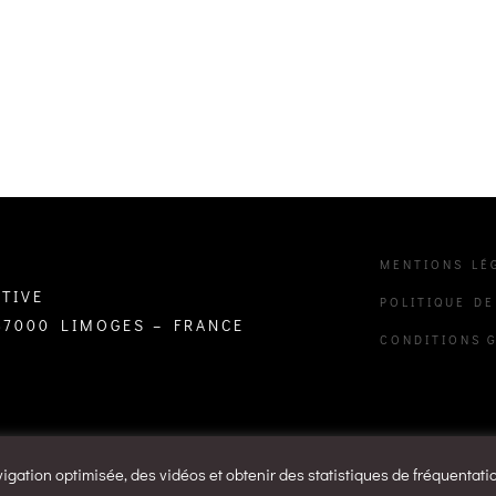
MENTIONS LÉ
TIVE
POLITIQUE DE
 87000 LIMOGES – FRANCE
CONDITIONS 
vigation optimisée, des vidéos et obtenir des statistiques de fréquentati
rvés Belansac - Maroquinerie créative