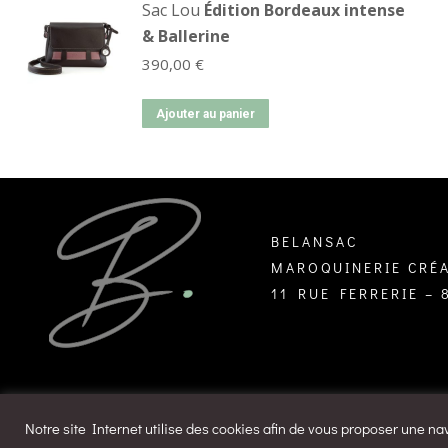
Sac Lou
Édition Bordeaux intense
& Ballerine
390,00
€
Ajouter au panier
BELANSAC
MAROQUINERIE CRÉA
11 RUE FERRERIE –
Notre site Internet utilise des cookies afin de vous proposer une na
design by
Agence Design ILÔ Créatif
/ © Tous droits rése