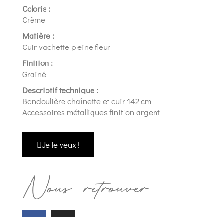
Coloris :
Crème
Matière :
Cuir vachette pleine fleur
Finition :
Grainé
Descriptif technique :
Bandoulière chaînette et cuir 142 cm
Accessoires métalliques finition argent
Je le veux !
Nous retrouver