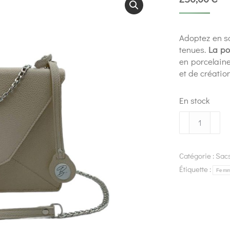
Adoptez en so
tenues.
La po
en porcelaine
et de création
En stock
Catégorie :
Sac
Étiquette :
Fem