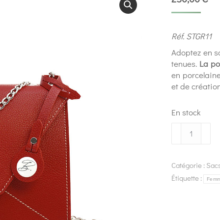
Réf. STGR11
Adoptez en so
tenues.
La po
en porcelaine
et de création
En stock
Catégorie :
Sac
Étiquette :
Fem