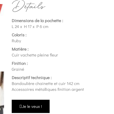
Détails
Dimensions de la pochette :
L 24 x H 17 x P 6 cm
Coloris :
Ruby
Matière :
Cuir vachette pleine fleur
Finition :
Grainé
Descriptif technique :
Bandoulière chainette et cuir 142 cm
Accessoires métalliques finition argent
Je le veux !