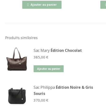
uter au panier
Ajouter au panier
Produits similaires
Sac Mary
Édition Chocolat
385,00
€
Ajouter au panier
Sac Philippa
Édition Noire & Gris
Souris
370,00
€