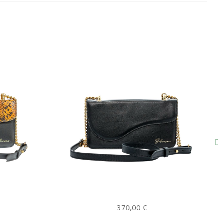
370,00
€
370