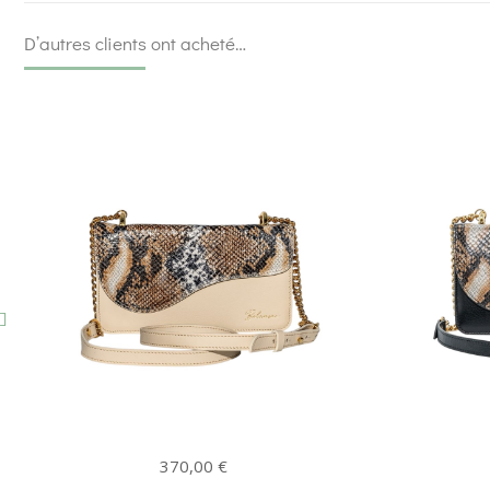
D’autres clients ont acheté…
370,00
€
370,00
€