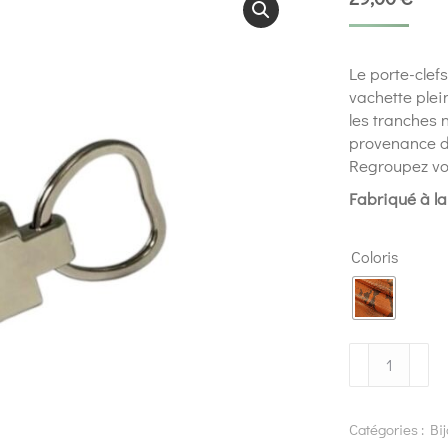
Le porte-clef
vachette plei
les tranches 
provenance de
Regroupez vos
Fabriqué à l
Coloris
Catégories :
Bi