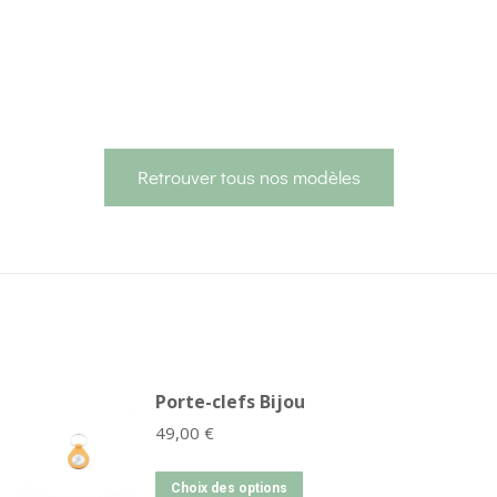
Retrouver tous nos modèles
Porte-clefs Bijou
49,00
€
Choix des options