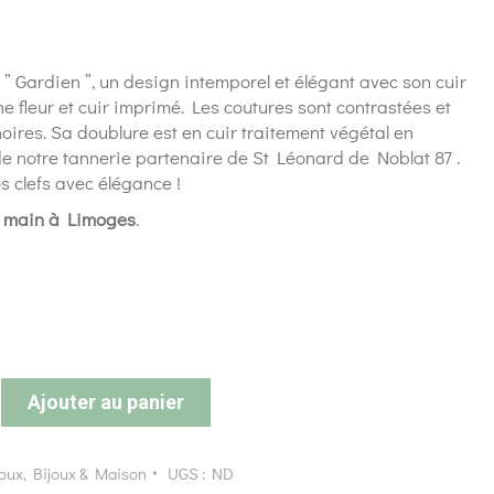
s ” Gardien ”, un design intemporel et élégant avec son cuir
ne fleur et cuir imprimé. Les coutures sont contrastées et
noires. Sa doublure est en cuir traitement végétal en
 notre tannerie partenaire de St Léonard de Noblat 87 .
 clefs avec élégance !
a main à Limoges
.
Ajouter au panier
joux
,
Bijoux & Maison
UGS :
ND