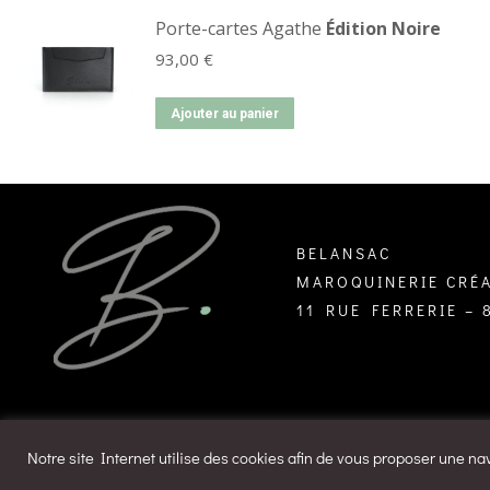
Porte-cartes Agathe
Édition Noire
93,00
€
Ajouter au panier
BELANSAC
MAROQUINERIE CRÉA
11 RUE FERRERIE –
Notre site Internet utilise des cookies afin de vous proposer une na
design by
Agence Design ILÔ Créatif
/ © Tous droits rése