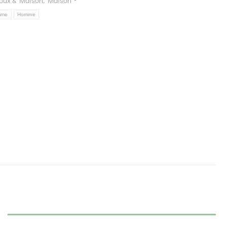
joux & Maison
,
Maison
mme
Homme