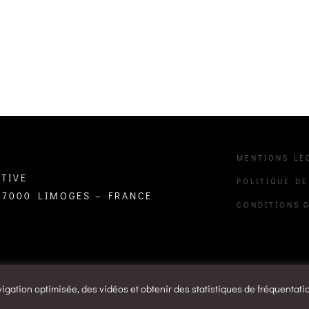
MENTIONS LÉ
TIVE
POLITIQUE DE
 87000 LIMOGES – FRANCE
CONDITIONS 
vigation optimisée, des vidéos et obtenir des statistiques de fréquentati
rvés Belansac - Maroquinerie créative