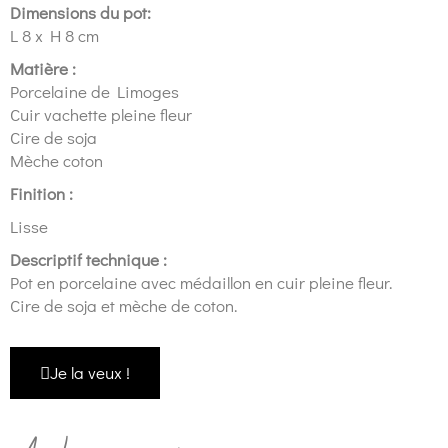
Dimensions du pot:
L 8 x H 8 cm
Matière :
Porcelaine de Limoges
Cuir vachette pleine fleur
Cire de soja
Mèche coton
Finition :
Lisse
Descriptif technique :
Pot en porcelaine avec médaillon en cuir pleine fleur.
Cire de soja et mèche de coton.
Je la veux !