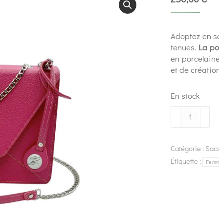
Adoptez en so
tenues.
La po
en porcelaine
et de création
En stock
Catégorie :
Sac
Étiquette :
Fem