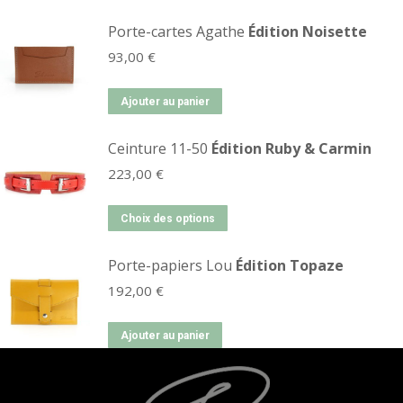
Porte-cartes Agathe
Édition Noisette
93,00
€
Ajouter au panier
Ceinture 11-50
Édition Ruby & Carmin
223,00
€
Choix des options
Porte-papiers Lou
Édition Topaze
192,00
€
Ajouter au panier