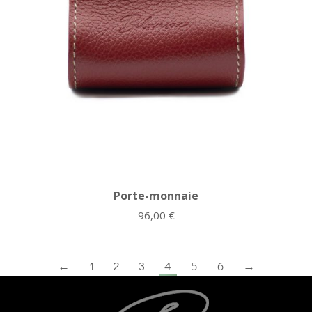
Porte-monnaie
96,00
€
←
1
2
3
4
5
6
→